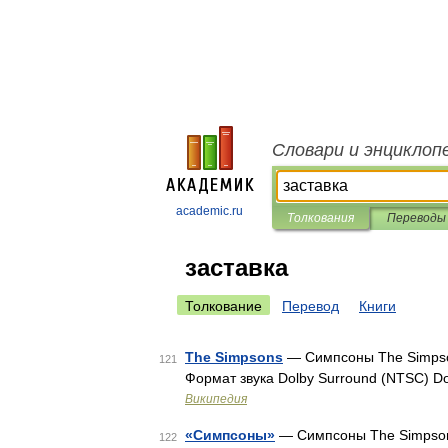
Словари и энциклоп
academic.ru
Толкования
Переводы
заставка
Толкование
Перевод
Книги
The Simpsons
— Симпсоны The Simpso
121
Формат звука Dolby Surround (NTSC) Do
Википедия
«Симпсоны»
— Симпсоны The Simpson
122