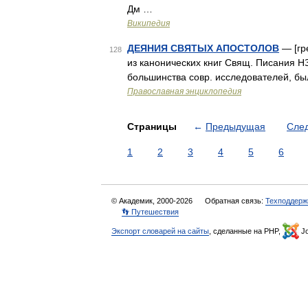
Дм …
Википедия
ДЕЯНИЯ СВЯТЫХ АПОСТОЛОВ
— [гре
128
из канонических книг Свящ. Писания Н
большинства совр. исследователей, бы
Православная энциклопедия
Страницы
←
Предыдущая
Сле
1
2
3
4
5
6
© Академик, 2000-2026
Обратная связь:
Техподдерж
👣 Путешествия
Экспорт словарей на сайты
, сделанные на PHP,
Jo